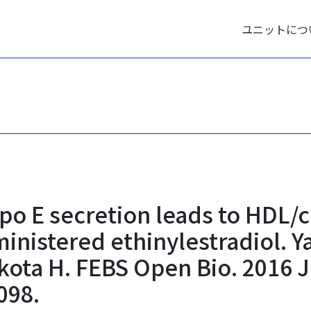
ユニットにつ
Apo E secretion leads to HDL/
inistered ethinylestradiol. Y
ota H. FEBS Open Bio. 2016 Ju
098.